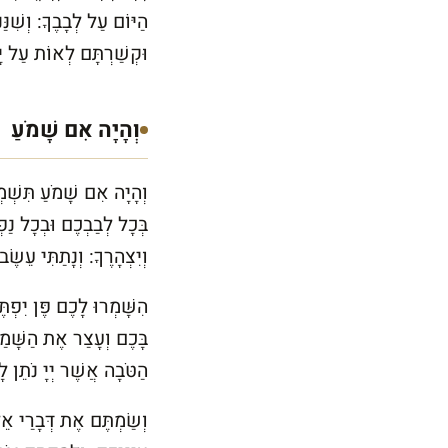
הַיּוֹם עַל לְבָבֶךָ: וְשִׁנַּנְ
וּקְשַׁרְתָּם לְאוֹת עַל יָדֶ
וְהָיָה אִם שָׁמֹעַ
וְהָיָה אִם שָׁמֹעַ תִּשְׁמ
בְּכָל לְבַבְכֶם וּבְכָל נַפְ
וְיִצְהָרֶךָ: וְנָתַתִּי עֵשֶׂב 
הִשָּׁמְרוּ לָכֶם פֶּן יִפְת
בָּכֶם וְעָצַר אֶת הַשָּׁמַ
הַטֹּבָה אֲשֶׁר יְיָ נֹתֵן ל
וְשַׂמְתֶּם אֶת דְּבָרַי אֵ