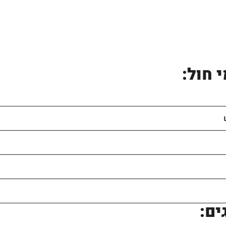
 חול:
ים: