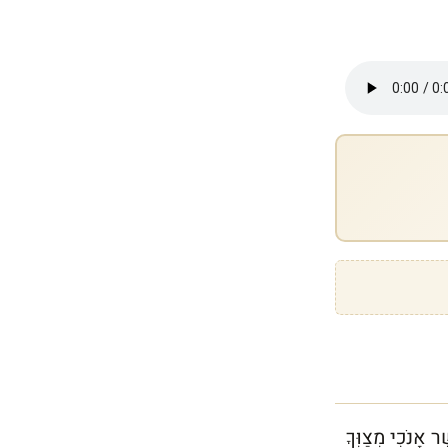
ר אָנֹכִי מְצַוְּךָ