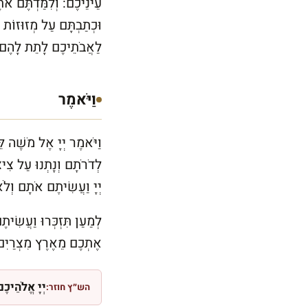
עֵינֵיכֶם: וְלִמַּדְתֶּם אֹתָם
וּכְתַבְתָּם עַל מְזוּזוֹת בֵ
לַאֲבֹתֵיכֶם לָתֵת לָהֶם כ
וַיֹּאמֶר
וַיֹּאמֶר יְיָ אֶל מֹשֶׁה לֵ
לְדֹרֹתָם וְנָתְנוּ עַל צִי
יְיָ וַעֲשִׂיתֶם אֹתָם וְל
לְמַעַן תִּזְכְּרוּ וַעֲשִׂ
אֶתְכֶם מֵאֶרֶץ מִצְרַיִם 
יְיָ אֱלֹהֵיכ
הש״ץ חוזר: