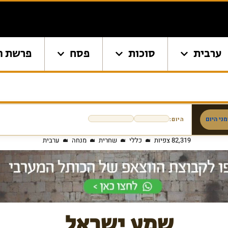
ערבית
סוכות
פסח
פרשת ה
ני היום
היום:
82,319 צפיות
כללי
שחרית
מנחה
ערבית
שמע ישראל