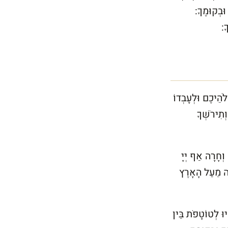
 וּבְקוּמֶךָ:
ָ:
ֹהֵיכֶם וּלְעָבְדוֹ
ְתִירֹשְׁךָ
וְחָרָה אַף יְיָ
ָה מֵעַל הָאָרֶץ
וּ לְטוֹטָפֹת בֵּין