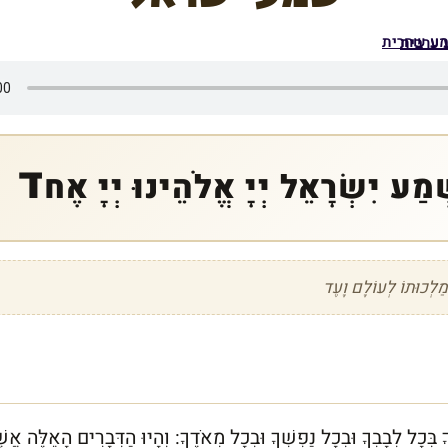
מע שחרית
 ערבית
ד
ׁמַע יִשְׂרָאֵל יְיָ אֱלֹהֵינוּ יְיָ אֶח
 מַלְכוּתוֹ לְעוֹלָם וָעֶד
ָ בְּכָל לְבָבְךָ וּבְכָל נַפְשְׁךָ וּבְכָל מְאֹדֶךָ: וְהָיוּ הַדְּבָרִים הָאֵלֶּה אֲשֶׁ