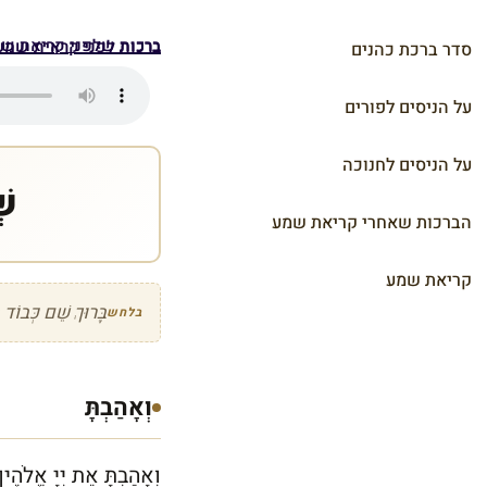
ברכות שלפני קריאת ש
ברכות לפני קראית שמע
סדר ברכת כהנים
על הניסים לפורים
על הניסים לחנוכה
שְ
הברכות שאחרי קריאת שמע
קריאת שמע
בָּרוּךְ שֵׁם כְּבוֹד
בלחש
וְאָהַבְתָּ
וְאָהַבְתָּ אֵת יְיָ אֱלֹהֶיך