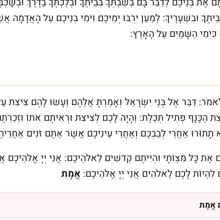
 אֶת בְּנֵיכֶם לְדַבֵּר בָּם בְּשִׁבְתְּךָ בְּבֵיתֶךָ וּבְלֶכְתְּךָ בַדֶּרֶךְ וּבְשָׁכְבְּ
ּיתֶךָ וּבִשְׁעָרֶיךָ: לְמַעַן יִרְבּוּ יְמֵיכֶם וִימֵי בְנֵיכֶם עַל הָאֲדָמָה אֲשֶׁר
ִּימֵי הַשָּׁמַיִם עַל הָאָרֶץ:
ּאמֹר: דַּבֵּר אֶל בְּנֵי יִשְׂרָאֵל וְאָמַרְתָּ אֲלֵהֶם וְעָשׂוּ לָהֶם צִיצִת עַל
צִת הַכָּנָף פְּתִיל תְּכֵלֶת: וְהָיָה לָכֶם לְצִיצִת וּרְאִיתֶם אֹתוֹ וּזְכַרְתֶ
ֹא תָתוּרוּ אַחֲרֵי לְבַבְכֶם וְאַחֲרֵי עֵינֵיכֶם אֲשֶׁר אַתֶּם זֹנִים אַחֲרֵיה
יתֶם אֶת כָּל מִצְוֹתָי וִהְיִיתֶם קְדֹשִׁים לֵאלֹהֵיכֶם: אֲנִי יְיָ אֱלֹהֵיכֶם 
לִהְיוֹת לָכֶם לֵאלֹהִים אֲנִי יְיָ אֱלֹהֵיכֶם:
אֱמֶת
ֶם אֱמֶת