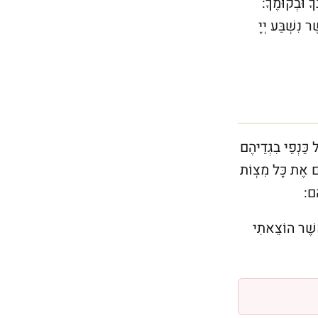
ךָ וּבְקוּמֶךָ:
 נִשְׁבַּע יְיָ
 כַּנְפֵי בִגְדֵיהֶם
ּם אֶת כָּל מִצְוֹת
ֶם:
אֲשֶׁר הוֹצֵאתִי