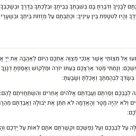
תָּם לְבָנֶיךָ וְדִבַּרְתָּ בָּם בְּשִׁבְתְּךָ בְּבֵיתֶךָ וּבְלֶכְתְּךָ בַדֶּרֶךְ וּבְשָׁכְבְּךָ
ךָ וְהָיוּ לְטֹטָפֹת בֵּין עֵינֶיךָ: וּכְתַבְתָּם עַל מְזֻזוֹת בֵּיתֶךָ וּבִשְׁעָרֶיך
ְעוּ אֶל מִצְוֹתַי אֲשֶׁר אָנֹכִי מְצַוֶּה אֶתְכֶם הַיּוֹם לְאַהֲבָה אֶת יְיָ אֱל
שְׁכֶם: וְנָתַתִּי מְטַר אַרְצְכֶם בְּעִתּוֹ יוֹרֶה וּמַלְקוֹשׁ וְאָסַפְתָּ דְגָנֶךָ ו
בְּשָׂדְךָ לִבְהֶמְתֶּךָ וְאָכַלְתָּ וְשָׂבָעְתָּ:
ֶּה לְבַבְכֶם וְסַרְתֶּם וַעֲבַדְתֶּם אֱלֹהִים אֲחֵרִים וְהִשְׁתַּחֲוִיתֶם לָהֶם: 
יִם וְלֹא יִהְיֶה מָטָר וְהָאֲדָמָה לֹא תִתֵּן אֶת יְבוּלָהּ וַאֲבַדְתֶּם מְהֵר
ָכֶם:
לֶּה עַל לְבַבְכֶם וְעַל נַפְשְׁכֶם וּקְשַׁרְתֶּם אֹתָם לְאוֹת עַל יֶדְכֶם וְהָי