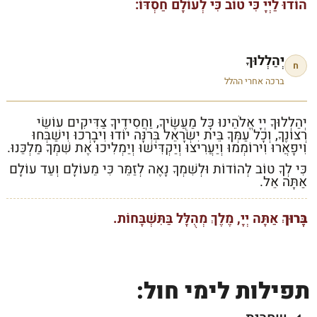
הוֹדוּ לַיְיָ כִּי טוֹב כִּי לְעוֹלָם חַסְדּוֹ:
יְהַלְלוּךָ
ח
ברכה אחרי ההלל
יְהַלְלוּךָ יְיָ אֱלֹהֵינוּ כָּל מַעֲשֶׂיךָ, וַחֲסִידֶיךָ צַדִּיקִים עוֹשֵׂי
רְצוֹנֶךָ, וְכָל עַמְּךָ בֵּית יִשְׂרָאֵל בְּרִנָּה יוֹדוּ וִיבָרְכוּ וִישַׁבְּחוּ
וִיפָאֲרוּ וִירוֹמְמוּ וְיַעֲרִיצוּ וְיַקְדִּישׁוּ וְיַמְלִיכוּ אֶת שִׁמְךָ מַלְכֵּנוּ.
כִּי לְךָ טוֹב לְהוֹדוֹת וּלְשִׁמְךָ נָאֶה לְזַמֵּר כִּי מֵעוֹלָם וְעַד עוֹלָם
אַתָּה אֵל.
בָּרוּךְ
אַתָּה יְיָ, מֶלֶךְ מְהֻלָּל בַּתִּשְׁבָּחוֹת.
תפילות לימי חול: