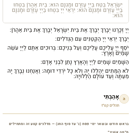
יִשְׂרָאֵל בְּטַח בַּיְיָ עֶזְרָם וּמָגִנָּם הוּא: בֵּית אַהֲרֹן בִּטְחוּ
בַיְיָ עֶזְרָם וּמָגִנָּם הוּא: יִרְאֵי יְיָ בִּטְחוּ בַיְיָ עֶזְרָם וּמָגִנָּם
הוּא:
יְיָ זְכָרָנוּ יְבָרֵךְ יְבָרֵךְ אֶת בֵּית יִשְׂרָאֵל יְבָרֵךְ אֶת בֵּית אַהֲרֹן:
יְבָרֵךְ יִרְאֵי יְיָ הַקְּטַנִּים עִם הַגְּדֹלִים:
יֹסֵף יְיָ עֲלֵיכֶם עֲלֵיכֶם וְעַל בְּנֵיכֶם: בְּרוּכִים אַתֶּם לַיְיָ עֹשֵׂה
שָׁמַיִם וָאָרֶץ:
הַשָּׁמַיִם שָׁמַיִם לַיְיָ וְהָאָרֶץ נָתַן לִבְנֵי אָדָם:
לֹא הַמֵּתִים יְהַלְלוּ יָהּ וְלֹא כָּל יֹרְדֵי דוּמָה: וַאֲנַחְנוּ נְבָרֵךְ יָהּ
מֵעַתָּה וְעַד עוֹלָם הַלְלוּיָהּ:
אָהַבְתִּי
ה
תהלים קט״ז
בראש חודש ובשאר ימי פסח (ג׳ עד סוף החג) — מדלגים קטע זה ומתחילים
מ״מָה אָשִׁיב״