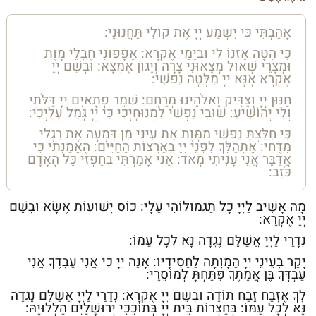
אָהַבְתִּי כִּי יִשְׁמַע יְיָ אֶת קוֹלִי תַּחֲנוּנָי:
כִּי הִטָּה אָזְנוֹ לִי וּבְיָמַי אֶקְרָא: אֲפָפוּנִי חֶבְלֵי מָוֶת
וּמְצָרֵי שְׁאוֹל מְצָאוּנִי צָרָה וְיָגוֹן אֶמְצָא: וּבְשֵׁם יְיָ
אֶקְרָא אָנָּא יְיָ מַלְּטָה נַפְשִׁי:
חַנּוּן יְיָ וְצַדִּיק וֵאלֹהֵינוּ מְרַחֵם: שֹׁמֵר פְּתָאיִם יְיָ דַּלֹּתִי
וְלִי יְהוֹשִׁיעַ: שׁוּבִי נַפְשִׁי לִמְנוּחָיְכִי כִּי יְיָ גָּמַל עָלָיְכִי:
כִּי חִלַּצְתָּ נַפְשִׁי מִמָּוֶת אֶת עֵינִי מִן דִּמְעָה אֶת רַגְלִי
מִדֶּחִי: אֶתְהַלֵּךְ לִפְנֵי יְיָ בְּאַרְצוֹת הַחַיִּים: הֶאֱמַנְתִּי כִּי
אֲדַבֵּר אֲנִי עָנִיתִי מְאֹד: אֲנִי אָמַרְתִּי בְחָפְזִי כָּל הָאָדָם
כֹּזֵב:
מָה אָשִׁיב לַיְיָ כָּל תַּגְמוּלוֹהִי עָלָי: כּוֹס יְשׁוּעוֹת אֶשָּׂא וּבְשֵׁם
יְיָ אֶקְרָא:
נְדָרַי לַיְיָ אֲשַׁלֵּם נֶגְדָה נָּא לְכָל עַמּוֹ:
יָקָר בְּעֵינֵי יְיָ הַמָּוְתָה לַחֲסִידָיו: אָנָּה יְיָ כִּי אֲנִי עַבְדֶּךָ אֲנִי
עַבְדְּךָ בֶּן אֲמָתֶךָ פִּתַּחְתָּ לְמוֹסֵרָי:
לְךָ אֶזְבַּח זֶבַח תּוֹדָה וּבְשֵׁם יְיָ אֶקְרָא: נְדָרַי לַיְיָ אֲשַׁלֵּם נֶגְדָה
נָּא לְכָל עַמּוֹ: בְּחַצְרוֹת בֵּית יְיָ בְּתוֹכֵכִי יְרוּשָׁלַיִם הַלְלוּיָהּ: