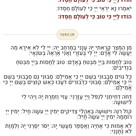
יֹאמְרוּ נָא יִרְאֵי יְיָ כִּי לְעוֹלָם חַסְדּוֹ:
הוֹדוּ לַיְיָ כִּי טוֹב כִּי לְעוֹלָם חַסְדּוֹ:
מִן הַמֵּצַר
מִן הַמֵּצַר קָרָאתִי יָּהּ עָנָנִי בַמֶּרְחָב יָהּ: יְיָ לִי לֹא אִירָא מַה
יַּעֲשֶׂה לִי אָדָם: יְיָ לִי בְּעֹזְרָי וַאֲנִי אֶרְאֶה בְשֹׂנְאָי:
טוֹב לַחֲסוֹת בַּיְיָ מִבְּטֹחַ בָּאָדָם: טוֹב לַחֲסוֹת בַּיְיָ מִבְּטֹחַ
בִּנְדִיבִים:
כָּל גּוֹיִם סְבָבוּנִי בְּשֵׁם יְיָ כִּי אֲמִילַם: סַבּוּנִי גַם סְבָבוּנִי בְּשֵׁם
יְיָ כִּי אֲמִילַם: סַבּוּנִי כִדְבוֹרִים דֹּעֲכוּ כְּאֵשׁ קוֹצִים בְּשֵׁם יְיָ כִּי
אֲמִילַם:
דַּחֹה דְחִיתַנִי לִנְפֹּל וַיְיָ עֲזָרָנִי: עָזִּי וְזִמְרָת יָהּ וַיְהִי לִי
לִישׁוּעָה:
קוֹל רִנָּה וִישׁוּעָה בְּאָהֳלֵי צַדִּיקִים יְמִין יְיָ עֹשָׂה חָיִל: יְמִין יְיָ
רוֹמֵמָה יְמִין יְיָ עֹשָׂה חָיִל:
לֹא אָמוּת כִּי אֶחְיֶה וַאֲסַפֵּר מַעֲשֵׂי יָהּ: יַסֹּר יִסְּרַנִּי יָּהּ וְלַמָּוֶת
לֹא נְתָנָנִי: