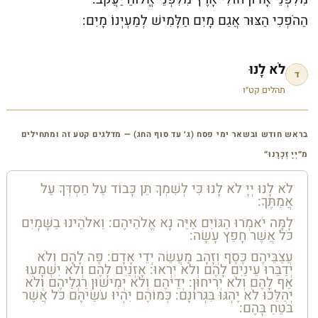
הַהֹפְכִי הַצּוּר אֲגַם מָיִם חַלָּמִישׁ לְמַעְיְנוֹ מָיִם:
לֹא לָנוּ
ד
תהלים קט״ו
בראש חודש ובשאר ימי פסח (ג׳ עד סוף החג) — מדלגים קטע זה ומתחילים
מ״יְיָ זְכָרָנוּ״
לֹא לָנוּ יְיָ לֹא לָנוּ כִּי לְשִׁמְךָ תֵּן כָּבוֹד עַל חַסְדְּךָ עַל
אֲמִתֶּךָ:
לָמָּה יֹאמְרוּ הַגּוֹיִם אַיֵּה נָא אֱלֹהֵיהֶם: וֵאלֹהֵינוּ בַשָּׁמָיִם
כֹּל אֲשֶׁר חָפֵץ עָשָׂה:
עֲצַבֵּיהֶם כֶּסֶף וְזָהָב מַעֲשֵׂה יְדֵי אָדָם: פֶּה לָהֶם וְלֹא
יְדַבֵּרוּ עֵינַיִם לָהֶם וְלֹא יִרְאוּ: אָזְנַיִם לָהֶם וְלֹא יִשְׁמָעוּ
אַף לָהֶם וְלֹא יְרִיחוּן: יְדֵיהֶם וְלֹא יְמִישׁוּן רַגְלֵיהֶם וְלֹא
יְהַלֵּכוּ לֹא יֶהְגּוּ בִּגְרוֹנָם: כְּמוֹהֶם יִהְיוּ עֹשֵׂיהֶם כֹּל אֲשֶׁר
בֹּטֵחַ בָּהֶם: