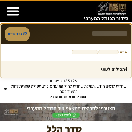
content
סידור הכותל המערבי
לוח שנה
פרשת השבוע
הכותל המערבי
⏱ זמני היום
היום:
🕯️
תהילים לשני
135,126 צפיות
שחרית לראש חודש
,
תפילת שחרית לחול המועד סוכות
,
תפילת שחרית לחול
המעוד פסח
שחרית
מנחה
ערבית
סדר הלל