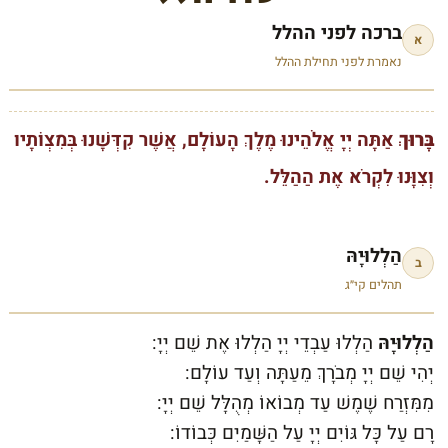
ברכה לפני ההלל
א
נאמרת לפני תחילת ההלל
בָּרוּךְ
אַתָּה יְיָ אֱלֹהֵינוּ מֶלֶךְ הָעוֹלָם, אֲשֶׁר קִדְּשָׁנוּ בְּמִצְוֹתָיו
וְצִוָּנוּ לִקְרֹא אֶת הַהַלֵּל.
הַלְלוּיָהּ
ב
תהלים קי״ג
הַלְלוּיָהּ
הַלְלוּ עַבְדֵי יְיָ הַלְלוּ אֶת שֵׁם יְיָ:
יְהִי שֵׁם יְיָ מְבֹרָךְ מֵעַתָּה וְעַד עוֹלָם:
מִמִּזְרַח שֶׁמֶשׁ עַד מְבוֹאוֹ מְהֻלָּל שֵׁם יְיָ:
רָם עַל כָּל גּוֹיִם יְיָ עַל הַשָּׁמַיִם כְּבוֹדוֹ: