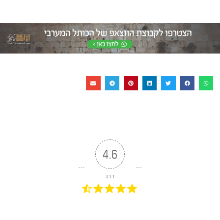
4.6
דרג