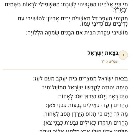
מִי כַּיְיָ אֱלֹהֵינוּ הַמַּגְבִּיהִי לָשָׁבֶת: הַמַּשְׁפִּילִי לִרְאוֹת בַּשָּׁמַיִם
וּבָאָרֶץ:
מְקִימִי מֵעָפָר דָּל מֵאַשְׁפֹּת יָרִים אֶבְיוֹן: לְהוֹשִׁיבִי עִם
נְדִיבִים עִם נְדִיבֵי עַמּוֹ:
מוֹשִׁיבִי עֲקֶרֶת הַבַּיִת אֵם הַבָּנִים שְׂמֵחָה הַלְלוּיָהּ:
בְּצֵאת יִשְׂרָאֵל
ג
תהלים קי״ד
בְּצֵאת יִשְׂרָאֵל מִמִּצְרָיִם בֵּית יַעֲקֹב מֵעַם לֹעֵז:
הָיְתָה יְהוּדָה לְקָדְשׁוֹ יִשְׂרָאֵל מַמְשְׁלוֹתָיו:
הַיָּם רָאָה וַיָּנֹס הַיַּרְדֵּן יִסֹּב לְאָחוֹר:
הֶהָרִים רָקְדוּ כְאֵילִים גְּבָעוֹת כִּבְנֵי צֹאן:
מַה לְּךָ הַיָּם כִּי תָנוּס הַיַּרְדֵּן תִּסֹּב לְאָחוֹר:
הֶהָרִים תִּרְקְדוּ כְאֵילִים גְּבָעוֹת כִּבְנֵי צֹאן:
מִלִּפְנֵי אָדוֹן חוּלִי אָרֶץ מִלִּפְנֵי אֱלוֹהַּ יַעֲקֹב: