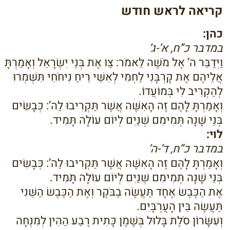
קריאה לראש חודש
כהן:
במדבר כ”ח, א’-ג’
וַיְדַבֵּר ה’ אֶל מֹשֶׁה לֵּאמֹר: צַו אֶת בְּנֵי יִשְׂרָאֵל וְאָמַרְתָּ
אֲלֵיהֶם אֶת קָרְבָּנִי לַחְמִי לְאִשַּׁי רֵיחַ נִיחֹחִי תִּשְׁמְרוּ
לְהַקְרִיב לִי בְּמוֹעֲדוֹ.
וְאָמַרְתָּ לָהֶם זֶה הָאִשֶּׁה אֲשֶׁר תַּקְרִיבוּ לַה’: כְּבָשִׂים
בְּנֵי שָׁנָה תְּמִימִם שְׁנַיִם לְיוֹם עוֹלָה תָּמִיד.
לוי:
במדבר כ”ח, ד’-ה’
וְאָמַרְתָּ לָהֶם זֶה הָאִשֶּׁה אֲשֶׁר תַּקְרִיבוּ לַה’: כְּבָשִׂים
בְּנֵי שָׁנָה תְּמִימִם שְׁנַיִם לְיוֹם עוֹלָה תָּמִיד.
אֶת הַכֶּבֶשׂ אֶחָד תַּעֲשֶׂה בַבֹּקֶר וְאֶת הַכֶּבֶשׂ הַשֵּׁנִי
תַּעֲשֶׂה בֵּין הָעֲרְבָּיִם.
וְעִשָּׂרוֹן סֹלֶת בָּלוּל בְּשֶׁמֶן כָּתִית רֶבַע הַהִין לְמִנְחָה