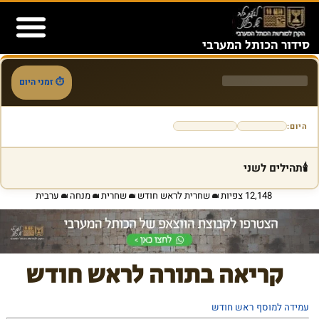
content
סידור הכותל המערבי
לוח שנה
פרשת השבוע
הכותל המערבי
⏱ זמני היום
היום:
🕯️
תהילים לשני
12,148 צפיות
שחרית לראש חודש
שחרית
מנחה
ערבית
קריאה בתורה לראש חודש
עמידה למוסף ראש חודש