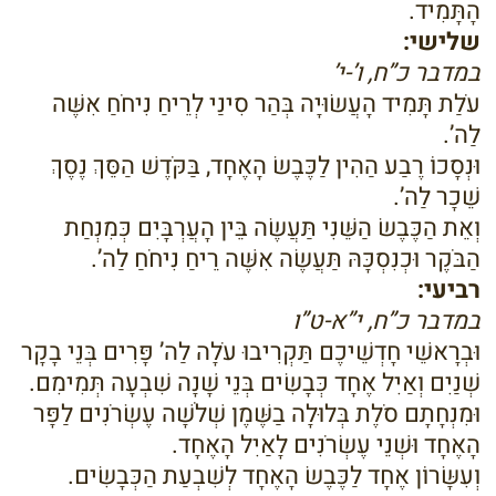
הָתָּמִיד.
שלישי:
במדבר כ”ח, ו’-י’
עֹלַת תָּמִיד הָעֲשׂוּיָה בְּהַר סִינַי לְרֵיחַ נִיחֹחַ אִשֶּׁה
לַה’.
וּנְסָכוֹ רֶבַע הַהִין לַכֶּבֶשׂ הָאֶחָד, בַּקֹּדֶשׁ הַסֵּךְ נֶסֶךְ
שֵׁכָר לַה’.
וְאֵת הַכֶּבֶשׂ הַשֵּׁנִי תַּעֲשֶׂה בֵּין הָעֲרְבָּיִם כְּמִנְחַת
הַבֹּקֶר וּכְנִסְכָּהּ תַּעֲשֶׂה אִשֶּׁה רֵיחַ נִיחֹחַ לַה’.
רביעי:
במדבר כ”ח, י”א-ט”ו
וּבְרָאשֵׁי חָדְשֵׁיכֶם תַּקְרִיבוּ עֹלָה לַה’ פָּרִים בְּנֵי בָקָר
שְׁנַיִם וְאַיִל אֶחָד כְּבָשִׂים בְּנֵי שָׁנָה שִׁבְעָה תְּמִימִם.
וּמִנְחָתָם סֹלֶת בְּלוּלָה בַשֶּׁמֶן שְׁלֹשָׁה עֶשְׂרֹנִים לַפָּר
הָאֶחָד וּשְׁנֵי עֶשְׂרֹנִים לָאַיִל הָאֶחָד.
וְעִשָּׂרוֹן אֶחָד לַכֶּבֶשׂ הָאֶחָד לְשִׁבְעַת הַכְּבָשִׂים.