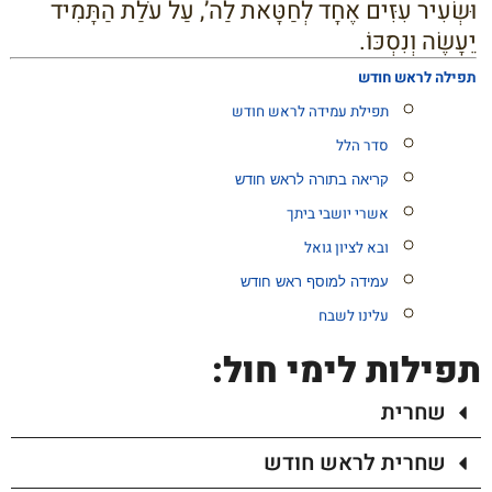
וּשְׂעִיר עִזִּים אֶחָד לְחַטָּאת לַה’, עַל עֹלַת הַתָּמִיד
יֵעָשֶׂה וְנִסְכּוֹ.
תפילה לראש חודש
תפילת עמידה לראש חודש
סדר הלל
קריאה בתורה לראש חודש
אשרי יושבי ביתך
ובא לציון גואל
עמידה למוסף ראש חודש
עלינו לשבח
תפילות לימי חול:
שחרית
שחרית לראש חודש